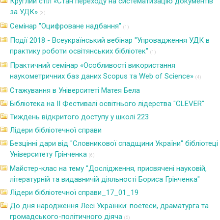
Круглий стіл «Стан переходу на систематизацію документів
за УДК»
(3)
Семінар "Оцифроване надбання"
(1)
Події 2018 - Всеукраїнський вебінар "Упровадження УДК в
практику роботи освітянських бібліотек"
(1)
Практичний семінар «Особливості використання
наукометричних баз даних Scopus та Web of Science»
(4)
Стажування в Університеті Матея Бела
Бібліотека на ІІ Фестивалі освітнього лідерства "CLEVER"
Тиждень відкритого доступу у школі 223
Лідери бібліотечної справи
Безцінні дари від "Словникової спадщини України" бібліотеці
Університету Грінченка
(6)
Майстер-клас на тему "Дослідження, присвячені науковій,
літературній та видавничій діяльності Бориса Грінченка"
Лідери бібліотечної справи_17_01_19
До дня народження Лесі Українки: поетеси, драматурга та
громадського-політичного діяча
(5)