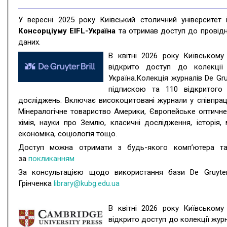
У вересні 2025 року Київський столичний університет 
Консорціуму EIFL-Україна
та отримав доступ до провідни
даних.
В квітні 2026 року Київському 
відкрито доступ до колекції
Україна.Колекція журналів De Gr
підпискою та 110 відкритого
досліджень. Включає високоцитовані журнали у співпрац
Мінералогічне товариство Америки, Європейське оптичне 
хімія, науки про Землю, класичні дослідження, історія, 
економіка, соціологія тощо.
Доступ можна отримати з будь-якого комп’ютера та ч
за
покликанням
За консультацією щодо використання бази De Gruyter
Грінченка
library@kubg.edu.ua
В квітні 2026 року Київському 
відкрито доступ до колекції журн