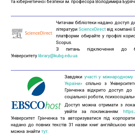
та кібернетичної безпеки ім. професора Володимира Буряч
Читачам бібліотеки надано доступ до
літератури
ScienceDirect
від компанії 
платформи обирайте у профілі корис
Scopus.
З питань підключення до ба
Університету
library@kubg.edu.ua
Завдяки
участі у міжнародному п
України»
спільно з Університето
Грінченка відкрито доступ до 
соціальної роботи, психосоціальн
Доступ можна отримати з локал
увійти за покликанням:
https
Університет Грінченка та авторизуватися під корпора
надано до повних текстів 31 назви книг англійською мо
можна знайти
тут
.