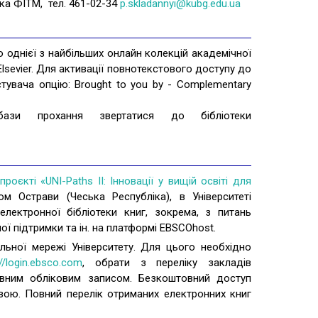
ка ФІТМ, тел. 461-02-34
p.skladannyi@kubg.edu.ua
 однієї з найбільших онлайн колекцій академічної
Elsevier. Для активації повнотекстового доступу до
тувача опцію: Brought to you by - Complementary
зи прохання звертатися до бібліотеки
роєкті «UNI-Paths II: Інновації у вищій освіті для
м Острави (Чеська Республіка), в Університеті
електронної бібліотеки книг, зокрема, з питань
ої підтримки та ін. на платформі EBSCOhost.
ьної мережі Університету. Для цього необхідно
://login.ebsco.com
, обрати з переліку закладів
тивним обліковим записом. Безкоштовний доступ
вою. Повний перелік отриманих електронних книг