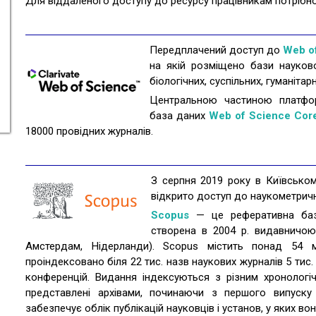
Для віддаленого доступу до ресурсу працівникам потрібно
Передплачений доступ до
Web o
на якій розміщено бази наукової
біологічних, суспільних, гуманітар
Центральною частиною платфор
база даних
Web of Science Core
18000 провідних журналів.
З серпня 2019 року в Київському
відкрито доступ до наукометрич
Scopus
— це реферативна баз
створена в 2004 р. видавничою 
Амстердам, Нідерланди). Scopus містить понад 54 
проіндексовано біля 22 тис. назв наукових журналів 5 тис.
конференцій. Видання індексуються з різним хронологі
представлені архівами, починаючи з першого випуск
забезпечує облік публікацій науковців і установ, у яких во