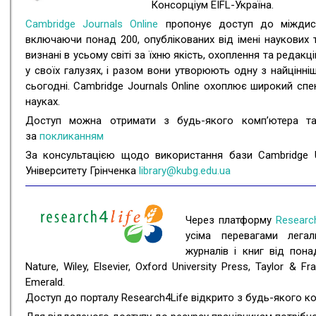
Консорціум EIFL-Україна.
Cambridge Journals Online
пропонує доступ до міждисци
включаючи понад 200, опублікованих від імені наукових
визнані в усьому світі за їхню якість, охоплення та редакц
у своїх галузях, і разом вони утворюють одну з найцінні
сьогодні. Cambridge Journals Online охоплює широкий спе
науках.
Доступ можна отримати з будь-якого комп’ютера та ч
за
покликанням
За консультацією щодо використання бази Cambridge Un
Університету Грінченка
library@kubg.edu.ua
Через платформу
Researc
усіма перевагами лега
журналів і книг від пона
Nature, Wiley, Elsevier, Oxford University Press, Taylor & F
Emerald.
Доступ до порталу Research4Life відкрито з будь-якого ко