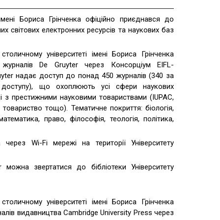
імені Бориса Грінченка офіційно приєднався до
х світових електронних ресурсів та наукових баз
столичному університеті імені Бориса Грінченка
 журналів De Gruyter через Консорціум EIFL-
uyter надає доступ до понад 450 журналів (340 за
 доступу), що охоплюють усі сфери наукових
і з престижними науковими товариствами (IUPAC,
товариство тощо). Тематичне покриття: біологія,
математика, право, філософія, теологія, політика,
ерез Wi-Fi мережі на території Університету
 можна звертатися до бібліотеки Університету
столичному університеті імені Бориса Грінченка
алів видавництва Cambridge University Press через