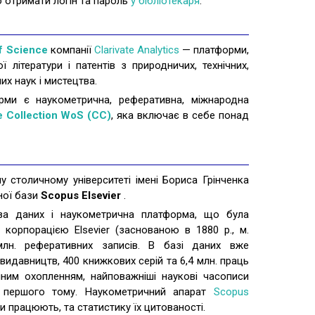
 отримати логін та пароль
у бібліотекаря
.
f Science
компанії
Clarivate Analytics
— платформи,
 літератури і патентів з природничих, технічних,
них наук і мистецтва.
ми є наукометрична, реферативна, міжнародна
 Collection WoS (CC)
, яка включає в себе понад
 столичному університеті імені Бориса Грінченка
ної бази
Scopus Elsevier
.
а даних і наукометрична платформа, що була
корпорацією Elsevier (заснованою в 1880 р., м.
млн. реферативних записів. В базі даних вже
 видавництв, 400 книжкових серій та 6,4 млн. праць
чним охопленням, найповажніші наукові часописи
у першого тому. Наукометричний апарат
Scopus
ни працюють, та статистику їх цитованості.