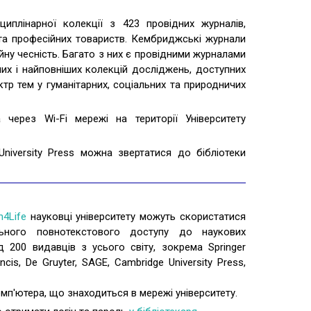
плінарної колекції з 423 провідних журналів,
 та професійних товариств. Кембриджські журнали
ійну чесність. Багато з них є провідними журналами
ших і найповніших колекцій досліджень, доступних
ктр тем у гуманітарних, соціальних та природничих
ерез Wi-Fi мережі на території Університету
iversity Press можна звертатися до бібліотеки
h4Life
науковці університету можуть скористатися
льного повнотекстового доступу до наукових
д 200 видавців з усього світу, зокрема Springer
rancis, De Gruyter, SAGE, Cambridge University Press,
мп'ютера, що знаходиться в мережі університету.