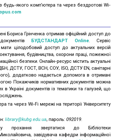
 будь-якого комп’ютера та через бездротові Wi-
opus.com
мені Бориса Грінченка отримав офіційний доступ до
 документів
БУДСТАНДАРТ Online
. Сервіс
мати цілодобовий доступ до актуальних версій
оектування, будівництва, охорони праці, пожежної
рмаційної безпеки. Онлайн-ресурс містить актуальні
БН, ДСТУ, ГОСТ, ВСН, СОУ, ISO, ДСТУ EN, санітарні
іншого), додатково надається допомога в отримані
омогою Покажчиків нормативних документів можна
в Україні документів із тематики та галузей, що
осліджень.
а та через Wi-Fi мережі на території Університету
н:
library@kubg.edu.ua
, пароль:
092019
.
су прохання звертатися до Бібліотеки
иколайовича, завідувача кафедри інформаційної