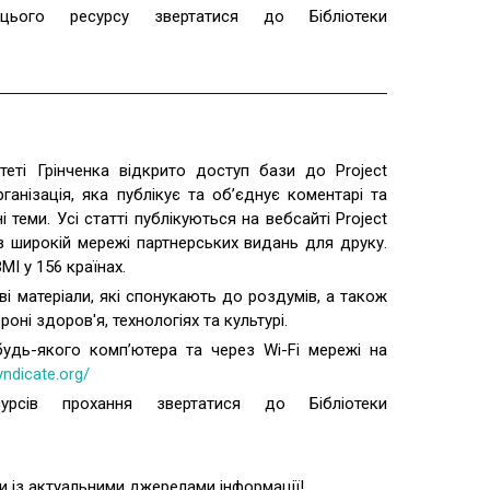
ього ресурсу звертатися до Бібліотеки
теті Грінченка відкрито доступ бази до Project
ганізація, яка публікує та об’єднує коментарі та
і теми. Усі статті публікуються на вебсайті Project
 широкій мережі партнерських видань для друку.
МІ у 156 країнах.
і матеріали, які спонукають до роздумів, а також
ороні здоров'я, технологіях та культурі.
удь-якого комп’ютера та через Wi-Fi мережі на
yndicate.org/
рсів прохання звертатися до Бібліотеки
 із актуальними джерелами інформації!