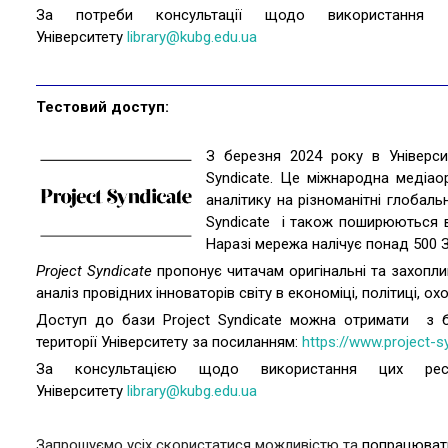
За потреби консультації щодо використання ц
Університету
library@kubg.edu.ua
Тестовий доступ:
З березня 2024 року в Універси
Syndicate. Це міжнародна медіаор
аналітику на різноманітні глобальн
Syndicate і також поширюються в
Наразі мережа налічує понад 500 З
Project Syndicate
пропонує читачам оригінальні та захоплив
аналіз провідних інноваторів світу в економіці, політиці, ох
Доступ до бази Project Syndicate можна отримати з б
території Університету за посиланням:
https://www.project-s
За консультацією щодо використання цих ресу
Університету
library@kubg.edu.ua
Запрошуємо усіх скористатися можливістю та
попрацювати