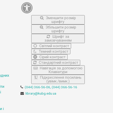
Зменшити розмір
шрифту
Збільшити розмір
шрифту
Шрифт за
замовчуванням
Світлий контраст
Темний контраст
Сірий контраст
Стандартний контраст
Навігація за допомогою
Клавіатури
одних
Підкреслення посилань
(увімк./вимк.)
іти
(044) 366-56-06, (044) 366-56-16
ї
library@kubg.edu.ua
и і