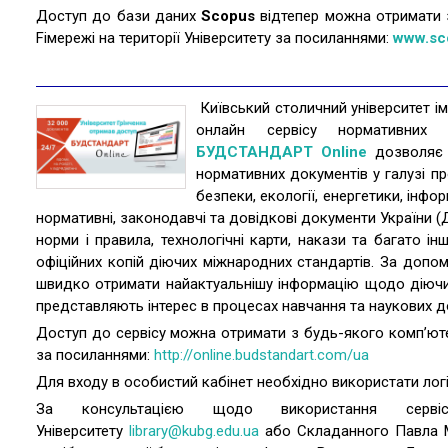
Доступ до бази даних
Scopus
відтепер можна отримати з
Fiмережі на території Університету за посиланнями:
www.sc
Київський столичний університет і
онлайн сервісу нормативних
БУДСТАНДАРТ Online
дозволяє 
нормативних документів у галузі пр
безпеки, екології, енергетики, інфо
нормативні, законодавчі та довідкові документи України (Д
норми і правила, технологічні карти, накази та багато 
офіційних копій діючих міжнародних стандартів. За доп
швидко отримати найактуальнішу інформацію щодо діючих 
представляють інтерес в процесах навчання та наукових д
Доступ до сервісу можна отримати з будь-якого комп’ютер
за посиланнями:
http://online.budstandart.com/ua
Для входу в особистий кабінет необхідно використати логі
За консультацією щодо використання серві
Університету
library@kubg.edu.ua
або Складанного Павла М