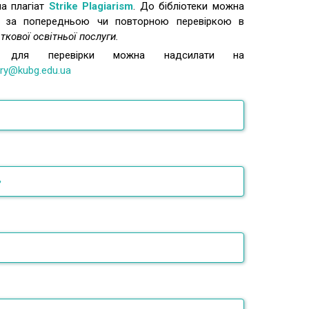
на плагіат
Strike Plagiarism
. До бібліотеки можна
я за попередньою чи повторною перевіркою в
ткової освітньої послуги.
ли для перевірки можна надсилати на
rary@kubg.edu.ua
ема, яку розробила польська компанія Plagiat.pl
»
Strikeplagiarism
практично такий же, як і у всіх
 оригінальності документів. Система перевіряє
ми пошуковим модулям, які містяться в її базі
 унікальності на екран.
агіат
— привласнення авторства на чужий твір
програми є те, що до списку джерел входять
и, літератури, мистецтва або на чуже відкриття,
рситетів світу, наприклад, Oxford, Cambridge.
ахід чи раціоналізаторську пропозицію, а також
у, а роботи перевіряються на 200 різних мовах.
ористання у своїх працях чужого твору без
оли в роботі використовуються дані, взяті зі
илання на автора (
Великий тлумачний словник
осередньо автором. Порушення вказаних нижче