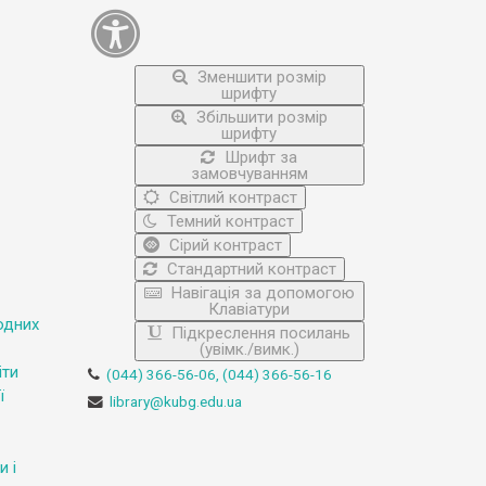
Зменшити розмір
шрифту
Збільшити розмір
шрифту
Шрифт за
замовчуванням
Світлий контраст
Темний контраст
Сірий контраст
Стандартний контраст
Навігація за допомогою
Клавіатури
одних
Підкреслення посилань
(увімк./вимк.)
іти
(044) 366-56-06, (044) 366-56-16
ї
library@kubg.edu.ua
и і