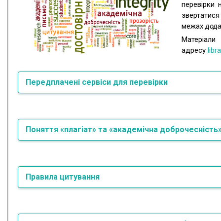
перевірки 
звертатис
межах
дода
Матеріа
адресу
lib
Передплачені сервіси для перевірки
Strikeplagiarism.com
―
це сист
Поняття «плагіат» та «академічна доброчесність
в 2002 році. Принцип роботи
аналогічних сервісів перевірки
текст на антиплагіат за різни
даних, а потім виводить відсоток
Пл
Істотною відмінністю даної 
Правила цитування
наук
бібліотеки найвідоміших уніве
вин
Компанія співпрацює з більш ніж 500 університетами світ
вик
Цитування має використовуватися у всіх випадках, к
пос
сторонніх джерел, а не отримані або створені безп