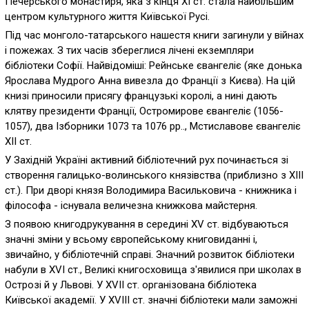
Печерського монастиря, яка з кінця ХІ ст. стала найбільшим
центром культурного життя Київської Русі.
Під час монголо-татарського нашестя книги загинули у війнах
і пожежах. З тих часів збереглися лічені екземпляри
бібліотеки Софії. Найвідоміші: Рейнське євангеліє (яке донька
Ярослава Мудрого Анна вивезла до Франції з Києва). На цій
книзі приносили присягу французькі королі, а нині дають
клятву президенти Франції, Остромирове євангеліє (1056-
1057), два Ізборники 1073 та 1076 рр.., Мстиславове євангеліє
XII ст.
У Західній Україні активний бібліотечний рух починається зі
створення галицько-волинського князівства (приблизно з ХІІІ
ст.). При дворі князя Володимира Васильковича - книжника і
філософа - існувала величезна книжкова майстерня.
З появою книгодрукування в середині XV ст. відбуваються
значні зміни у всьому європейському книговиданні і,
звичайно, у бібліотечній справі. Значний розвиток бібліотеки
набули в XVI ст., Великі книгосховища з'явилися при школах в
Острозі й у Львові. У XVII ст. організована бібліотека
Київської академії. У XVIII ст. значні бібліотеки мали заможні