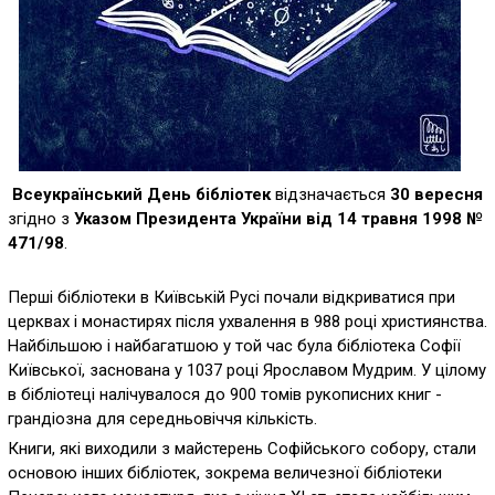
Всеукраїнський День бібліотек
відзначається
30 вересня
згідно з
Указом Президента України від 14 травня 1998 №
471/98
.
Перші бібліотеки в Київській Русі почали відкриватися при
церквах і монастирях після ухвалення в 988 році християнства.
Найбільшою і найбагатшою у той час була бібліотека Софії
Київської, заснована у 1037 році Ярославом Мудрим. У цілому
в бібліотеці налічувалося до 900 томів рукописних книг -
грандіозна для середньовіччя кількість.
Книги, які виходили з майстерень Софійського собору, стали
основою інших бібліотек, зокрема величезної бібліотеки