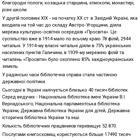
благородні пологи, козацька старшина, єпископи, монастирі,
різні школи.
У другій половині ХІХ - на початку ХХ ст. в Західній Україні, яка
входила на той час до складу Австро-Угорщини, діяла
мережа культурно-освітніх осередків «Просвіта». Це
суспільство вже в 1914 мало по всьому краю 78 філій, 2944
читальні. У 1914-му власні читальні діяли в 75% українських
населених пунктів Галичини, в 1939-му мережею філій та
читалень «Просвіти» було охоплено 85% західноукраїнських
земель.
У радянські часи бібліотечна справа стала частиною
державної політики.
Сьогодні в Україні налічується близько 40 тисяч бібліотек.
Серед ведучих - Національна бібліотека імені України В.І.
Вернадського, Національна парламентська бібліотека
України, Державна бібліотека України для дітей, Державна
історична бібліотека України та інші.
Кількість бібліотечних працівників перевищує 52 870.
Послугами книгосховищ користуються більше 17490 тисяч